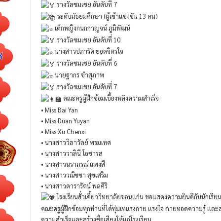
รางวัลชมเชย อันดับที่ 7
ระดับมัธยมศึกษา (ผู้เข้าแข่งขัน 13 คน)
เด็กหญิงกนกกาญจน์ ภูมิพัฒน์
รางวัลชมเชย อันดับที่ 10
นางสาวปภารัต ยอดจิตรใจ
รางวัลชมเชย อันดับที่ 6
นายฐากร ขำสุภาพ
รางวัลชมเชย อันดับที่ 7
คณะครูผู้ฝึกซ้อมเบื้องหลังความสำเร็จ
• Miss Bai Yan
• Miss Duan Yuyan
• Miss Xu Chenxi
• นางสาววิลาวัลย์ พรมเทศ
• นางสาววาลินี โอชารส
• นางสาวนราภรณ์ แพงสี
• นางสาววณิชชา สุขเสริม
• นางสาวดารารัตน์ พลศิริ
โรงเรียนฮั่วเคี้ยววิทยาลัยขอนแก่น ขอแสดงความยินดีกับนักเรียน
คณะครูผู้ฝึกซ้อมทุกท่านที่ได้ทุ่มเทแรงกาย แรงใจ ถ่ายทอดความรู้ แล
ความสำเร็จและสร้างชื่อเสียงให้แก่โรงเรียน