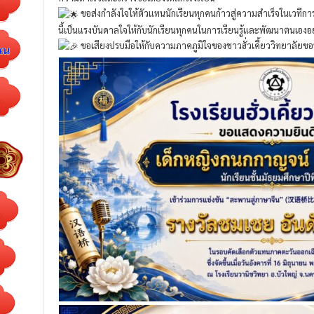
ขอส่งกำลังใจให้ตัวแทนนักเรียนทุกคนก้าวสู่ความสำเร็จในเวที
นี้เป็นแรงบันดาลใจให้กับนักเรียนทุกคนในการเรียนรู้และพัฒนาตนเองอย่
ขอเสียงปรบมือให้กับความภาคภูมิใจของชาวฮั่วเคี้ยววิทยาลัยข