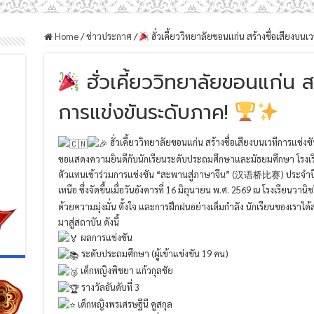
Home
/
ข่าวประกาศ
/
ฮั่วเคี้ยววิทยาลัยขอนแก่น สร้างชื่อเสียงบน
ฮั่วเคี้ยววิทยาลัยขอนแก่น ส
การแข่งขันระดับภาค!
ฮั่วเคี้ยววิทยาลัยขอนแก่น สร้างชื่อเสียงบนเวทีการแข่ง
ขอแสดงความยินดีกับนักเรียนระดับประถมศึกษาและมัธยมศึกษา โรงเรียนฮั
ตัวแทนเข้าร่วมการแข่งขัน “สะพานสู่ภาษาจีน” (汉语桥比赛) ประจำปี
เหนือ ซึ่งจัดขึ้นเมื่อวันอังคารที่ 16 มิถุนายน พ.ศ. 2569 ณ โรงเรียนว
ด้วยความมุ่งมั่น ตั้งใจ และการฝึกฝนอย่างเต็มกำลัง นักเรียนของเราได
มาสู่สถาบัน ดังนี้
ผลการแข่งขัน
ระดับประถมศึกษา (ผู้เข้าแข่งขัน 19 คน)
เด็กหญิงพิชยา แก้วกุลชัย
รางวัลอันดับที่ 3
เด็กหญิงพรเศรษฐีนี คูสกุล