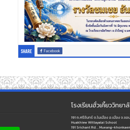
Facebook
Share
โรงเรียนฮั่วเคี้ยววิทยาล
191 ถ.ศรีจันทร์ ต.ในเมือง อ.เมือง 
Huakhiew Wittayalai School
191 Srichant Rd. , Mueang-khonk