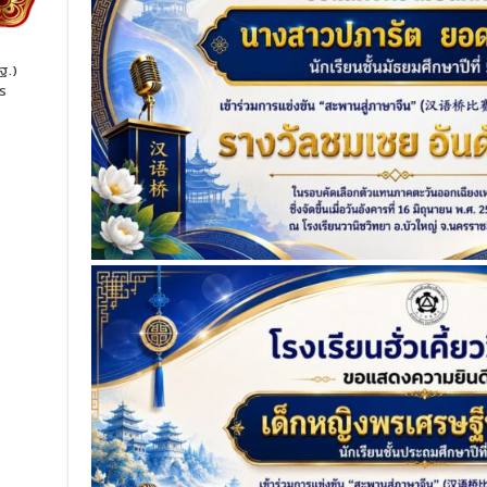
ฐ.)
ร