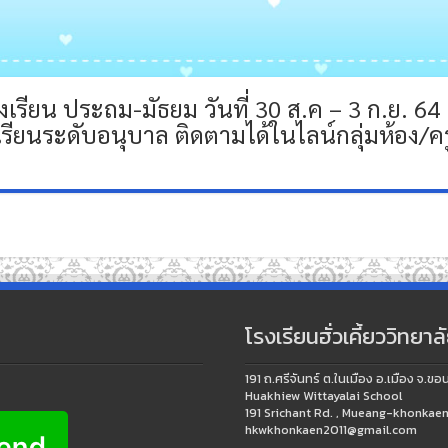
เรียน ประถม-มัธยม วันที่ 30 ส.ค – 3 ก.ย. 64
รียนระดับอนุบาล ติดตามได้ในไลน์กลุ่มห้อง/ค
โรงเรียนฮั่วเคี้ยววิทยาล
191 ถ.ศรีจันทร์ ต.ในเมือง อ.เมือง 
Huakhiew Wittayalai School
191 Srichant Rd. , Mueang-khonk
hkwkhonkaen2011@gmail.com