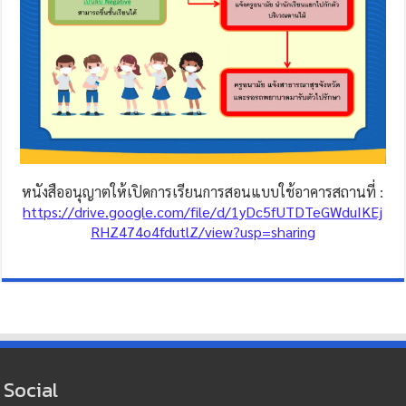
หนังสืออนุญาตให้เปิดการเรียนการสอนแบบใช้อาคารสถานที่ :
https://drive.google.com/file/d/1yDc5fUTDTeGWduIKEj
RHZ474o4fdutlZ/view?usp=sharing
Social